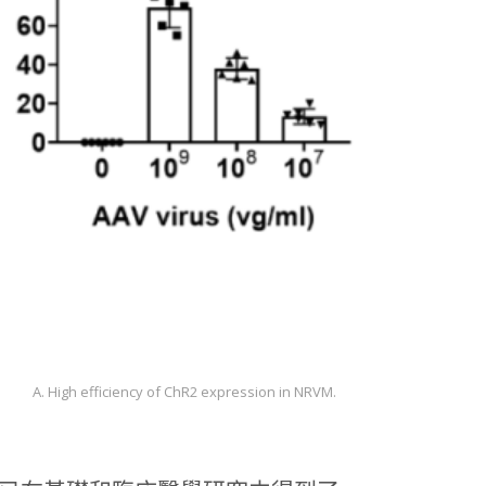
A. High efficiency of ChR2 expression in NRVM.