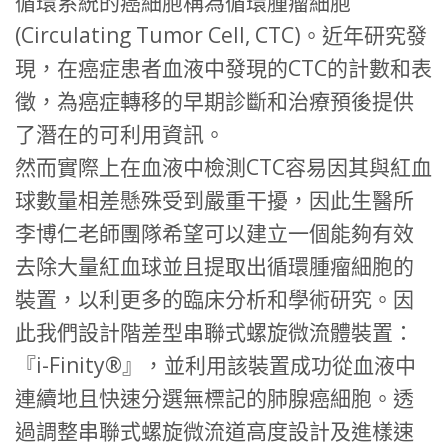
循環系統的癌細胞稱為循環腫瘤細胞
(Circulating Tumor Cell, CTC)。近年研究發
現，在癌症患者血液中發現的CTC的計數和表
徵，為癌症轉移的早期診斷和治療預後提供
了潛在的可利用資訊。
然而實際上在血液中檢測CTC容易因其與紅血
球數量相差懸殊受到嚴重干擾，因此生醫所
李博仁老師團隊希望可以建立一個能夠有效
去除大量紅血球並且提取出循環腫瘤細胞的
裝置，以利更多的臨床分析和學術研究。因
此我們設計階差型串聯式螺旋微流體裝置：
『i-Finity®』，並利用該裝置成功從血液中
連續地且快速分選無標記的肺腺癌細胞。透
過調整串聯式螺旋微流道高度設計及進樣速