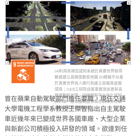
(a)利用各類型感知系統於真實世界取得
數據建立高精度動態地圖 (b)模擬平台基
於真實世界與人類行為建立高擬真虛擬
環境；(c)(d)工研院自駕車實測並更新高
精度動態地圖、回饋模擬平台強化感知
曾在蘋果自動駕駛部門擔任要職，現任交通
與決策，建立虛實整合聯合訓練交互驗
大學電機工程學系教授王傑智指出自主駕駛
證的自駕車發展系統。
車近幾年來已變成世界各國車廠、大型企業
與新創公司積極投入研發的領 域。欲達到任