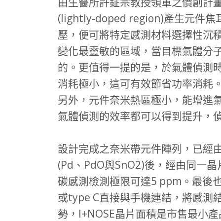
由生醫所許鉦宗教授領軍之價創計
(lightly-doped region)產生
壓，便可將特定感測材料選擇性沉
變化最靈敏的區域，當目標氣體分
的。更值得一提的是，於氣體偵測
消耗極小，這可有效節省功率消耗。
另外，元件奈米熱區極小，能增進氣體
氣體偵測的效率都可以得到提升，偵測的
設計完成之奈米帶元件陣列，已經由新
(Pd、PdO與SnO2)後，經由
碳感測檢測極限可達5 ppm。最後也
或type C直接與手機連結，將感測
勢，I+NOSE晶片面積是市售最小產