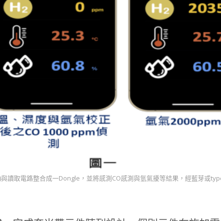
SE)與讀取電路整合成一Dongle，並將感測CO感測與氫氣擾等結果，經藍芽或t