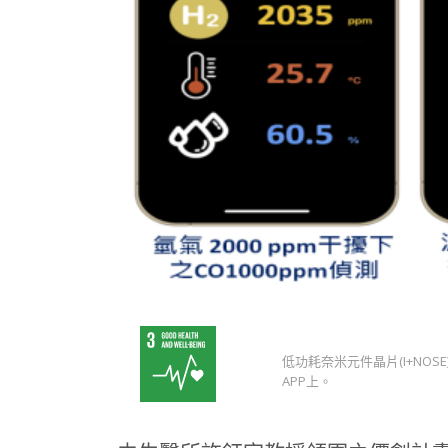
低功耗奈米元件晶片(I+NO
APP上。