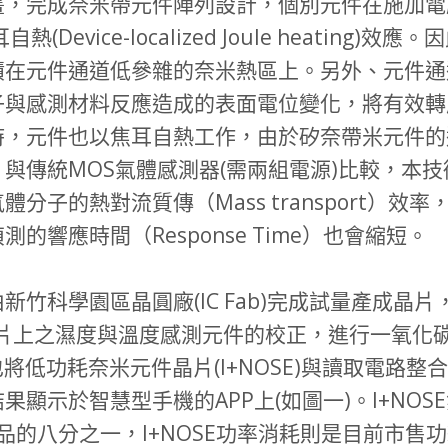
畫，完成奈米帶元件陣列設計，個別元件在施加電
元件焦耳自熱(Device-localized Joule hea
積在元件通道低參雜的奈米熱區上。另外、元件通
子與感測材料反應造成的表面電位變化，將有效轉
時，元件也以焦耳自熱工作，由於矽奈帶米元件的
與傳統MOS氣體感測器(需兩組電源)比較，本
分子的熱對流質傳（Mass transport）
響應時間（Response Time）也會縮短。
竹科學園區晶圓廠(IC Fab)完成試量產成晶
同一晶片上之濕度與溫度感測元件的校正，進行一氧
將低功耗奈米元件晶片(I+NOSE)與讀取電路整合
結果顯示於智慧型手機的APP上(如圖一)。I+N
品的八分之一，I+NOSE功率消耗則是目前市售功耗