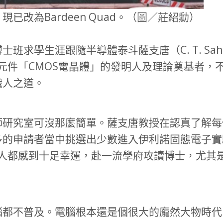
改為Bardeen Quad。（圖／莊紹勳）
班求學生涯跟隨半導體泰斗薩支唐（C. T. S
核心元件「CMOS電晶體」的發明人及理論奠基者
識人之道。
師研究室可沒那麼簡單。薩支唐教授在認真了解每
當中挑選出少數進入伊利諾固態電子實驗室(ISSEL, I
，連莊紹勳本人都感到十足幸運，赴一流學府攻讀博士，
。
腦都不普及。電腦根本還是個很大的龐然大物時代