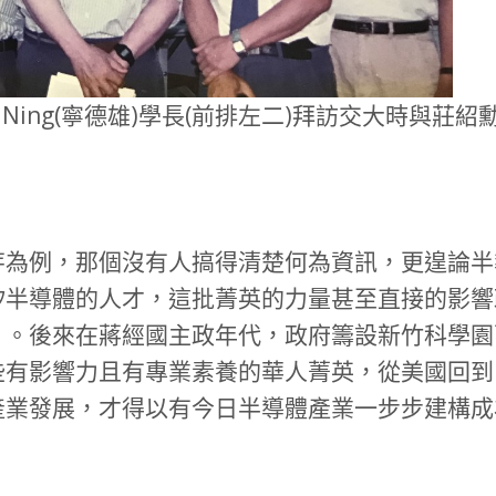
k Ning(寧德雄)學長(前排左二)拜訪交大時與莊
芽為例，那個沒有人搞得清楚何為資訊，更遑論半
矽半導體的人才，這批菁英的力量甚至直接的影響
」。後來在蔣經國主政年代，政府籌設新竹科學園
些有影響力且有專業素養的華人菁英，從美國回到
產業發展，才得以有今日半導體產業一步步建構成