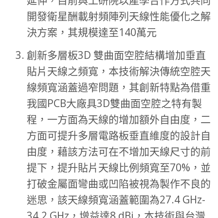
延伸，目前與工研院以產學合作方式共同
開發衛星酬載射頻陣列天線性能優化之解
決方案，其規模達至140萬元
創新多層板3D 雙曲面空腔結構增加垂直
貼片天線之頻寬，本技術解決傳統空腔天
線頻寬涵蓋過窄問題，其創新特點為借重
我國PCB大廠具3D雙曲面空腔之特有製
程，一方面為天線的增加額外自由度，二
方面可提升多層電路板垂直維度的設計自
由度，藉該方法可在不增加天線尺寸的前
提下，提升貼片天線比例頻寬至70%，並
打破金屬面彎曲或凹陷被視為製作不良的
迷思，該天線頻寬涵蓋範圍為27.4 GHz-
34.2 GHz，增益達8 dBi，本技術與台灣