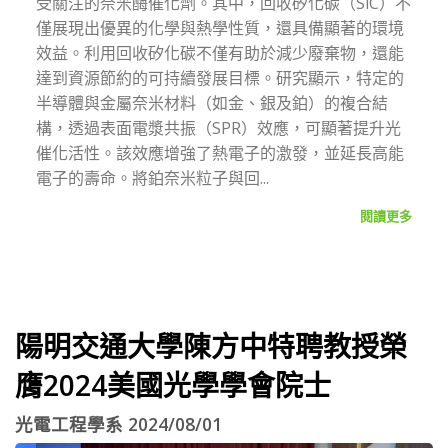
受關注的奈米酶催化劑。其中，回收矽化碳（SiC）不
僅展現出優異的化學與熱學性質，還具備顯著的環境
效益。利用回收矽化碳不僅有助於減少廢棄物，還能
達到資源節約的可持續發展目標。研究顯示，特定的
半導體與金屬奈米材料（如金、銀及鉑）的複合結
構，透過表面電漿共振（SPR）效應，可顯著提升光
催化活性。該效應增強了熱電子的激發，並延長高能
電子的壽命。將鉑奈米粒子與回...
閱讀更多
陽明交通大學陳方中特聘教授榮
膺2024美國光學學會院士
光電工程學系 2024/08/01