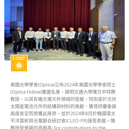
美國光學學會(Optica)公布2024年美國光學學會院士
(Optica Fellow)獲選名單，陽明交通大學陳方中特聘
教授，以其有機光電元件領域的發展，特別是於光伏
太陽能電池元件的結構與材料的貢獻，獲得評審委員
高度肯定而榮獲此殊榮，並於2024年8月於韓國環太
平洋雷射與光電聯合研討會(CLEO-PR)接受表揚。陳
教授受褒揚的貢獻為: For contributions to the