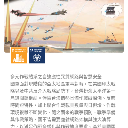
多元作戰體系之自適應性異質網路與智慧安全
國軍面對現階段的亞太地區軍事對峙，在美國印太戰
略以及中共反介入戰略局勢下，台灣扮演太平洋第一
島鏈關鍵樞紐。伴隨台海情勢具備作戰縱深淺、反應
時間短特性，加上聯合作戰載具數量與日俱增、作戰
環境複雜不斷變化、隨之而來的戰爭預防、戰爭準備
與作戰策略，國軍皆需要龐雜網路架構與強大演算
力，以滿足作戰多樣化與作戰速度要求。基於美國國