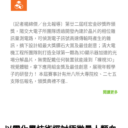
〔記者楊綿傑／台北報導〕第廿二屆旺宏金矽獎昨頒
獎，陽交大電子所團隊透過開發內建於晶片的相位雜
訊量測電路，可偵測電子訊號高速傳輸時產生的雜
訊，摘下設計組最大獎鑽石大賞及最佳創意；清大電
機工程所團隊則打造全球第一顆為3D顯示器加速的光
場分解晶片，無需配戴任何裝置就能達到「裸視3D」
視覺體驗，拿下應用組金獎及最佳創意，展現年輕學
子的研發力！ 本屆賽事計有卅八所大專院校、二七五
支隊伍報名，頒獎典禮不僅...
閱讀更多