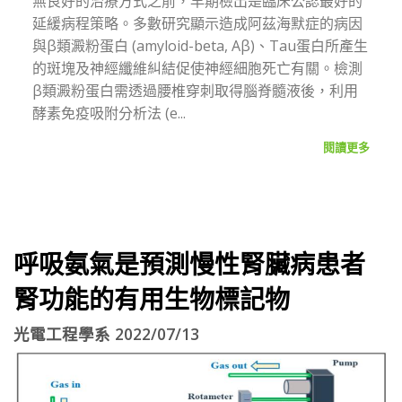
無良好的治療方式之前，早期檢出是臨床公認最好的
延緩病程策略。多數研究顯示造成阿茲海默症的病因
與β類澱粉蛋白 (amyloid-beta, Aβ)、Tau蛋白所產生
的斑塊及神經纖維糾結促使神經細胞死亡有關。檢測
β類澱粉蛋白需透過腰椎穿刺取得腦脊髓液後，利用
酵素免疫吸附分析法 (e...
閱讀更多
呼吸氨氣是預測慢性腎臟病患者
腎功能的有用生物標記物
光電工程學系 2022/07/13