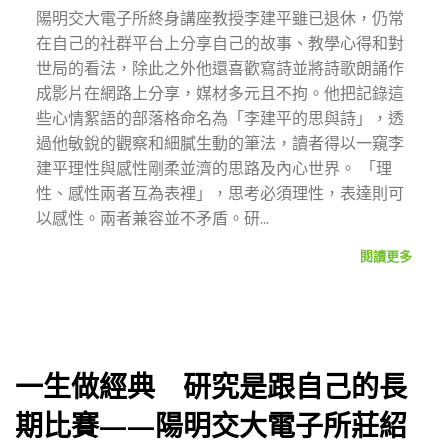
陽明交大電子所終身講座教授李建平雖已退休，仍常
在自己的社群平台上分享自己的故事、教學心得和對
世局的看法，除此之外他還喜歡寫詩並將詩歌朗誦作
成影片在網路上分享，媒材多元且不拘。他把記錄這
些心情絮語的部落格命名為「李建平的思與詩」，透
過他敏銳的觀察和細膩生動的筆法，讀者得以一窺李
建平理性與感性剛柔並濟的思路及內心世界。 「理
性、感性兩者互為表裡」，思考必須理性，表達則可
以感性。兩者兼容並不矛盾。研...
閱讀更多
一生做經典 研究是跟自己的長
期比賽——陽明交大電子所莊紹