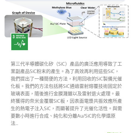
第三代半導體碳化矽（SiC）產品的廣泛應用導致了工
業副產品SiC粉末的產生。為了高效再利用這些SiC，
我們提出了一種簡便的方法，利用回收的SiC製備光催
化板。我們的方法包括將SiC通過雷射熔覆技術固定於
玻璃表面，隨後進行金膜濺鍍以及雷射退火處理。最
終獲得的奈米金覆層SiC板，因表面電漿共振效應所產
生的熱電子注入SiC，而顯著提升了光催化活性。與需
要數小時進行合成、純化和分離Au/SiC的化學還原
法...