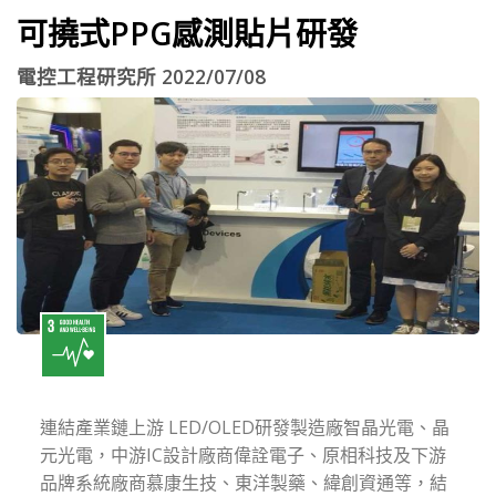
可撓式PPG感測貼片研發
電控工程研究所 2022/07/08
連結產業鏈上游 LED/OLED研發製造廠智晶光電、晶
元光電，中游IC設計廠商偉詮電子、原相科技及下游
品牌系統廠商慕康生技、東洋製藥、緯創資通等，結