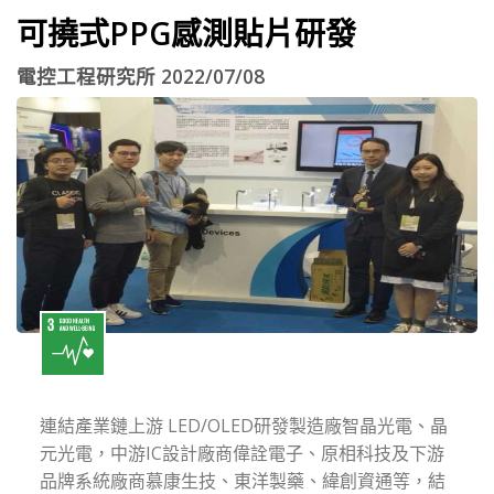
可撓式PPG感測貼片研發
電控工程研究所 2022/07/08
連結產業鏈上游 LED/OLED研發製造廠智晶光電、晶
元光電，中游IC設計廠商偉詮電子、原相科技及下游
品牌系統廠商慕康生技、東洋製藥、緯創資通等，結