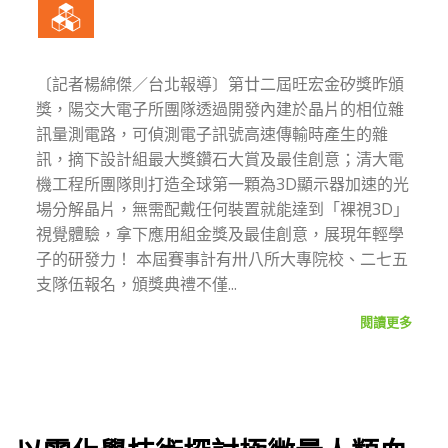
〔記者楊綿傑／台北報導〕第廿二屆旺宏金矽獎昨頒
獎，陽交大電子所團隊透過開發內建於晶片的相位雜
訊量測電路，可偵測電子訊號高速傳輸時產生的雜
訊，摘下設計組最大獎鑽石大賞及最佳創意；清大電
機工程所團隊則打造全球第一顆為3D顯示器加速的光
場分解晶片，無需配戴任何裝置就能達到「裸視3D」
視覺體驗，拿下應用組金獎及最佳創意，展現年輕學
子的研發力！ 本屆賽事計有卅八所大專院校、二七五
支隊伍報名，頒獎典禮不僅...
閱讀更多