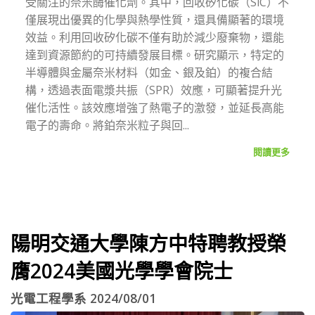
受關注的奈米酶催化劑。其中，回收矽化碳（SiC）不
僅展現出優異的化學與熱學性質，還具備顯著的環境
效益。利用回收矽化碳不僅有助於減少廢棄物，還能
達到資源節約的可持續發展目標。研究顯示，特定的
半導體與金屬奈米材料（如金、銀及鉑）的複合結
構，透過表面電漿共振（SPR）效應，可顯著提升光
催化活性。該效應增強了熱電子的激發，並延長高能
電子的壽命。將鉑奈米粒子與回...
閱讀更多
陽明交通大學陳方中特聘教授榮
膺2024美國光學學會院士
光電工程學系 2024/08/01