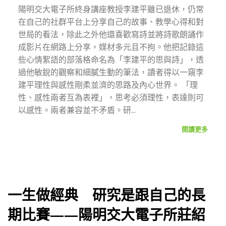
陽明交大電子所終身講座教授李建平雖已退休，仍常
在自己的社群平台上分享自己的故事、教學心得和對
世局的看法，除此之外他還喜歡寫詩並將詩歌朗誦作
成影片在網路上分享，媒材多元且不拘。他把記錄這
些心情絮語的部落格命名為「李建平的思與詩」，透
過他敏銳的觀察和細膩生動的筆法，讀者得以一窺李
建平理性與感性剛柔並濟的思路及內心世界。 「理
性、感性兩者互為表裡」，思考必須理性，表達則可
以感性。兩者兼容並不矛盾。研...
閱讀更多
一生做經典 研究是跟自己的長
期比賽——陽明交大電子所莊紹