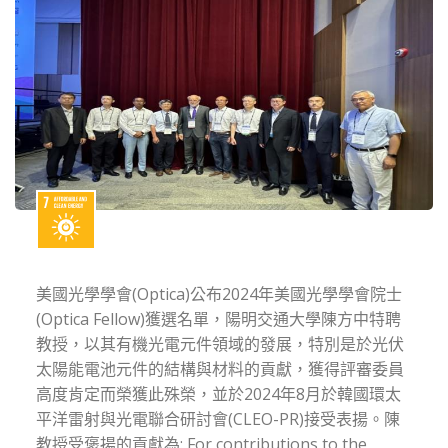
美國光學學會(Optica)公布2024年美國光學學會院士
(Optica Fellow)獲選名單，陽明交通大學陳方中特聘
教授，以其有機光電元件領域的發展，特別是於光伏
太陽能電池元件的結構與材料的貢獻，獲得評審委員
高度肯定而榮獲此殊榮，並於2024年8月於韓國環太
平洋雷射與光電聯合研討會(CLEO-PR)接受表揚。陳
教授受褒揚的貢獻為: For contributions to the