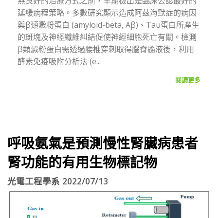
無良好的治療方式之前，早期檢出是臨床公認最好的
延緩病程策略。多數研究顯示造成阿茲海默症的病因
與β類澱粉蛋白 (amyloid-beta, Aβ)、Tau蛋白所產生
的斑塊及神經纖維糾結促使神經細胞死亡有關。檢測
β類澱粉蛋白需透過腰椎穿刺取得腦脊髓液後，利用
酵素免疫吸附分析法 (e...
閱讀更多
呼吸氨氣是預測慢性腎臟病患者
腎功能的有用生物標記物
光電工程學系 2022/07/13