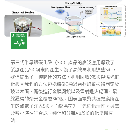
第三代半導體碳化矽（SiC）產品的廣泛應用導致了工
業副產品SiC粉末的產生。為了高效再利用這些SiC，
我們提出了一種簡便的方法，利用回收的SiC製備光催
化板。我們的方法包括將SiC通過雷射熔覆技術固定於
玻璃表面，隨後進行金膜濺鍍以及雷射退火處理。最
終獲得的奈米金覆層SiC板，因表面電漿共振效應所產
生的熱電子注入SiC，而顯著提升了光催化活性。與需
要數小時進行合成、純化和分離Au/SiC的化學還原
法...