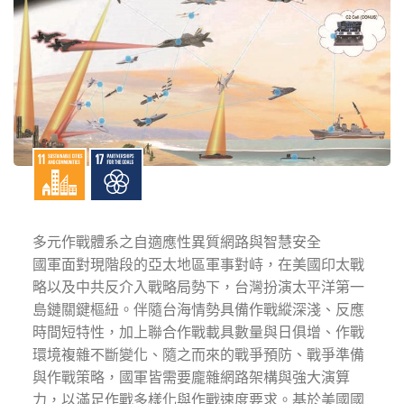
多元作戰體系之自適應性異質網路與智慧安全
國軍面對現階段的亞太地區軍事對峙，在美國印太戰
略以及中共反介入戰略局勢下，台灣扮演太平洋第一
島鏈關鍵樞紐。伴隨台海情勢具備作戰縱深淺、反應
時間短特性，加上聯合作戰載具數量與日俱增、作戰
環境複雜不斷變化、隨之而來的戰爭預防、戰爭準備
與作戰策略，國軍皆需要龐雜網路架構與強大演算
力，以滿足作戰多樣化與作戰速度要求。基於美國國